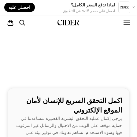
nt
لماذا تدفع السعر الكامل؟
احصلي عليه
احصل على خصم 15% في التطبيق
اكمل التحقق السريع للإنسان لأمان
الموقع الإلكتروني
يرجى إكمال عملية التحقق البشرية القصيرة لمساعدتنا في
حماية موقعنا على الويب من الاحتيال والرسائل غير المرغوب
فيها وسوء الاستخدام. تساهم تعاونك في توفير بيئة على