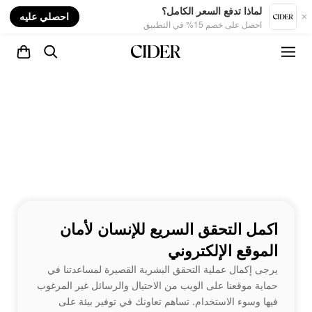
nt
لماذا تدفع السعر الكامل؟
احصلي عليه
احصل على خصم 15% في التطبيق
اكمل التحقق السريع للإنسان لأمان
الموقع الإلكتروني
يرجى إكمال عملية التحقق البشرية القصيرة لمساعدتنا في
حماية موقعنا على الويب من الاحتيال والرسائل غير المرغوب
فيها وسوء الاستخدام. تساهم تعاونك في توفير بيئة على