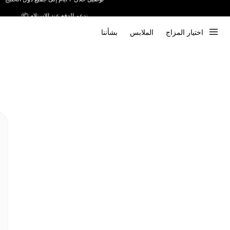
ندعم الدفع عند الاستلام 📦
اختيار المزاج
الملابس
بشأننا