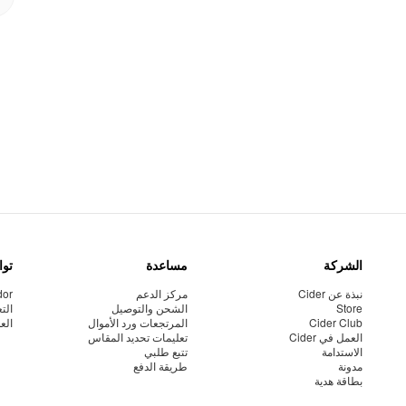
الشركة
مساعدة
توا
نبذة عن Cider
مركز الدعم
dor
Store
الشحن والتوصيل
الت
Cider Club
المرتجعات ورد الأموال
الع
العمل في Cider
تعليمات تحديد المقاس
الاستدامة
تتبع طلبي
مدونة
طريقة الدفع
بطاقة هدية