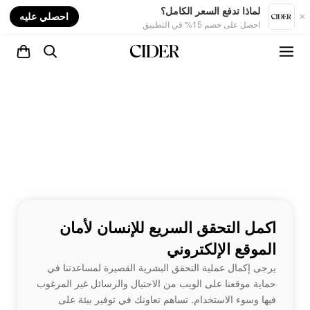
nt
لماذا تدفع السعر الكامل؟
احصلي عليه
احصل على خصم 15% في التطبيق
اكمل التحقق السريع للإنسان لأمان
الموقع الإلكتروني
يرجى إكمال عملية التحقق البشرية القصيرة لمساعدتنا في
حماية موقعنا على الويب من الاحتيال والرسائل غير المرغوب
فيها وسوء الاستخدام. تساهم تعاونك في توفير بيئة على