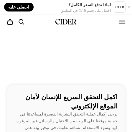
nt
لماذا تدفع السعر الكامل؟
احصلي عليه
احصل على خصم 15% في التطبيق
اكمل التحقق السريع للإنسان لأمان
الموقع الإلكتروني
يرجى إكمال عملية التحقق البشرية القصيرة لمساعدتنا في
حماية موقعنا على الويب من الاحتيال والرسائل غير المرغوب
فيها وسوء الاستخدام. تساهم تعاونك في توفير بيئة على