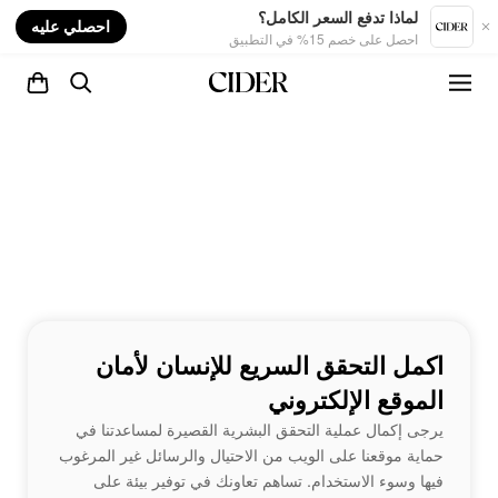
nt
لماذا تدفع السعر الكامل؟
احصلي عليه
احصل على خصم 15% في التطبيق
اكمل التحقق السريع للإنسان لأمان
الموقع الإلكتروني
يرجى إكمال عملية التحقق البشرية القصيرة لمساعدتنا في
حماية موقعنا على الويب من الاحتيال والرسائل غير المرغوب
فيها وسوء الاستخدام. تساهم تعاونك في توفير بيئة على