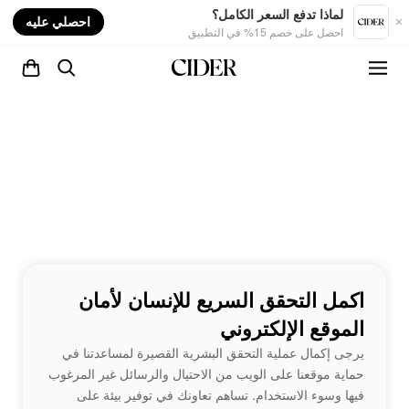
nt
لماذا تدفع السعر الكامل؟
احصلي عليه
احصل على خصم 15% في التطبيق
اكمل التحقق السريع للإنسان لأمان
الموقع الإلكتروني
يرجى إكمال عملية التحقق البشرية القصيرة لمساعدتنا في
حماية موقعنا على الويب من الاحتيال والرسائل غير المرغوب
فيها وسوء الاستخدام. تساهم تعاونك في توفير بيئة على