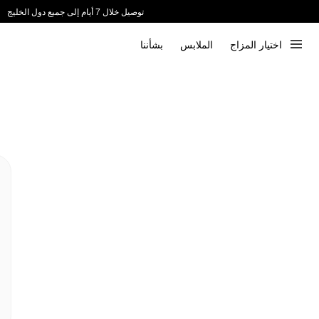
توصيل خلال 7 أيام إلى جميع دول الخليج
ندعم الدفع عند الاستلام 📦
اختيار المزاج
الملابس
بشأننا