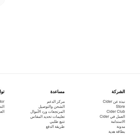
الشركة
مساعدة
توا
نبذة عن Cider
مركز الدعم
dor
Store
الشحن والتوصيل
الت
Cider Club
المرتجعات ورد الأموال
الع
العمل في Cider
تعليمات تحديد المقاس
الاستدامة
تتبع طلبي
مدونة
طريقة الدفع
بطاقة هدية