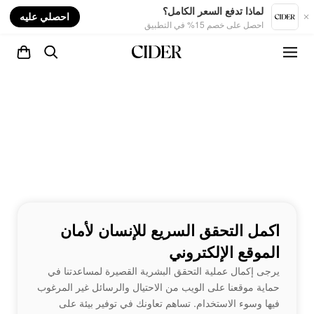
nt
لماذا تدفع السعر الكامل؟
احصلي عليه
احصل على خصم 15% في التطبيق
اكمل التحقق السريع للإنسان لأمان
الموقع الإلكتروني
يرجى إكمال عملية التحقق البشرية القصيرة لمساعدتنا في
حماية موقعنا على الويب من الاحتيال والرسائل غير المرغوب
فيها وسوء الاستخدام. تساهم تعاونك في توفير بيئة على