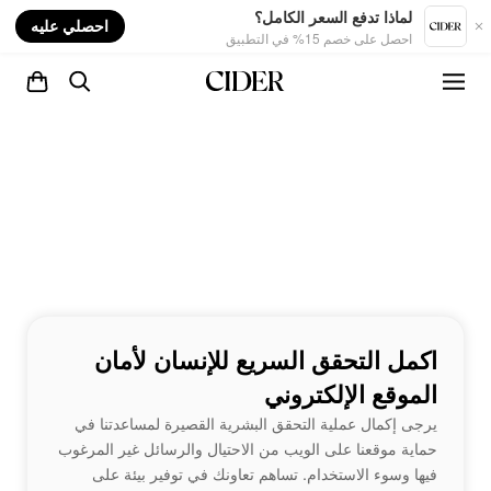
nt
لماذا تدفع السعر الكامل؟
احصلي عليه
احصل على خصم 15% في التطبيق
اكمل التحقق السريع للإنسان لأمان
الموقع الإلكتروني
يرجى إكمال عملية التحقق البشرية القصيرة لمساعدتنا في
حماية موقعنا على الويب من الاحتيال والرسائل غير المرغوب
فيها وسوء الاستخدام. تساهم تعاونك في توفير بيئة على