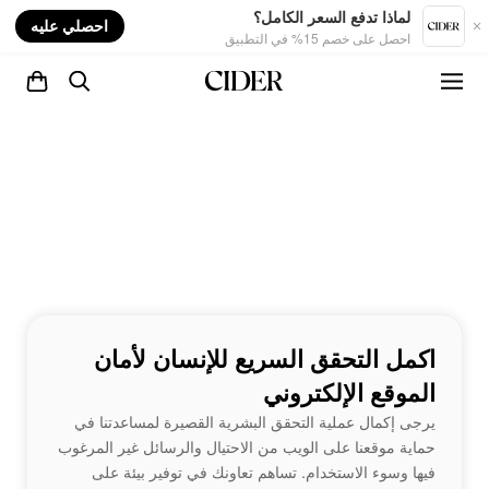
nt
لماذا تدفع السعر الكامل؟
احصلي عليه
احصل على خصم 15% في التطبيق
اكمل التحقق السريع للإنسان لأمان
الموقع الإلكتروني
يرجى إكمال عملية التحقق البشرية القصيرة لمساعدتنا في
حماية موقعنا على الويب من الاحتيال والرسائل غير المرغوب
فيها وسوء الاستخدام. تساهم تعاونك في توفير بيئة على