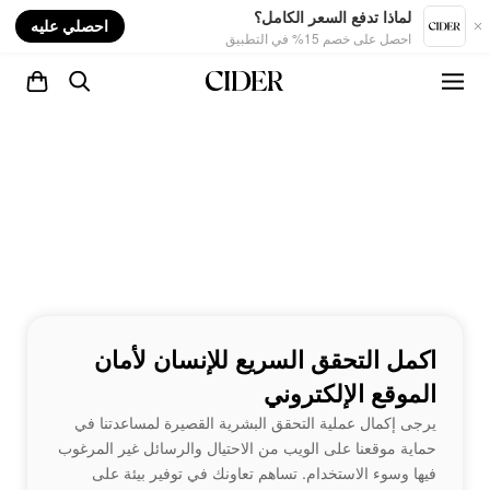
nt
لماذا تدفع السعر الكامل؟
احصلي عليه
احصل على خصم 15% في التطبيق
اكمل التحقق السريع للإنسان لأمان
الموقع الإلكتروني
يرجى إكمال عملية التحقق البشرية القصيرة لمساعدتنا في
حماية موقعنا على الويب من الاحتيال والرسائل غير المرغوب
فيها وسوء الاستخدام. تساهم تعاونك في توفير بيئة على