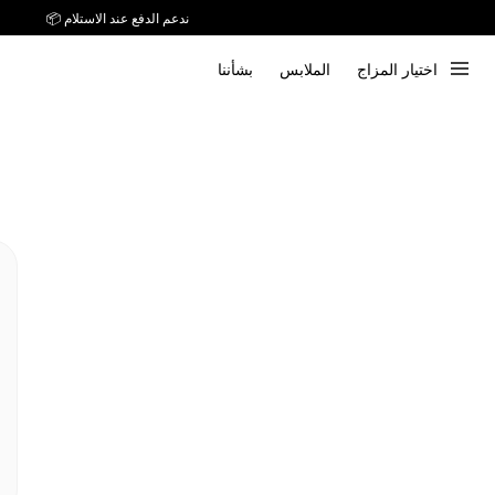
ندعم الدفع عند الاستلام 📦
اختيار المزاج
الملابس
بشأننا