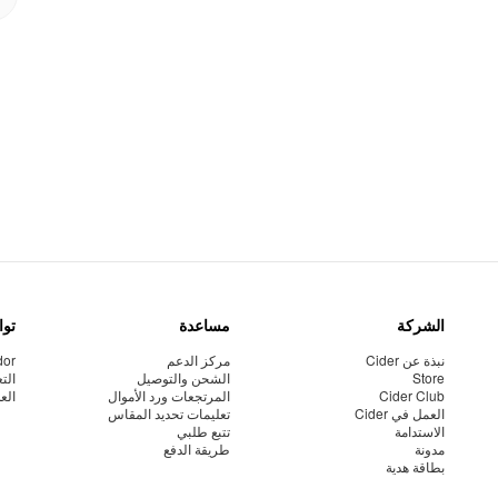
الشركة
مساعدة
توا
نبذة عن Cider
مركز الدعم
dor
Store
الشحن والتوصيل
الت
Cider Club
المرتجعات ورد الأموال
الع
العمل في Cider
تعليمات تحديد المقاس
الاستدامة
تتبع طلبي
مدونة
طريقة الدفع
بطاقة هدية