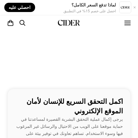
nt
لماذا تدفع السعر الكامل؟
احصلي عليه
احصل على خصم 15% في التطبيق
اكمل التحقق السريع للإنسان لأمان
الموقع الإلكتروني
يرجى إكمال عملية التحقق البشرية القصيرة لمساعدتنا في
حماية موقعنا على الويب من الاحتيال والرسائل غير المرغوب
فيها وسوء الاستخدام. تساهم تعاونك في توفير بيئة على