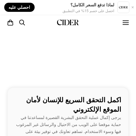
nt
لماذا تدفع السعر الكامل؟
احصلي عليه
احصل على خصم 15% في التطبيق
اكمل التحقق السريع للإنسان لأمان
الموقع الإلكتروني
يرجى إكمال عملية التحقق البشرية القصيرة لمساعدتنا في
حماية موقعنا على الويب من الاحتيال والرسائل غير المرغوب
فيها وسوء الاستخدام. تساهم تعاونك في توفير بيئة على