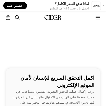
nt
لماذا تدفع السعر الكامل؟
احصلي عليه
احصل على خصم 15% في التطبيق
اكمل التحقق السريع للإنسان لأمان
الموقع الإلكتروني
يرجى إكمال عملية التحقق البشرية القصيرة لمساعدتنا في
حماية موقعنا على الويب من الاحتيال والرسائل غير المرغوب
فيها وسوء الاستخدام. تساهم تعاونك في توفير بيئة على