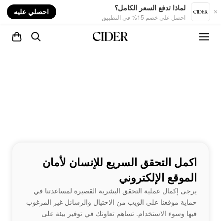
nt
لماذا تدفع السعر الكامل؟
احصلي عليه
احصل على خصم 15% في التطبيق
اكمل التحقق السريع للإنسان لأمان
الموقع الإلكتروني
يرجى إكمال عملية التحقق البشرية القصيرة لمساعدتنا في
حماية موقعنا على الويب من الاحتيال والرسائل غير المرغوب
فيها وسوء الاستخدام. تساهم تعاونك في توفير بيئة على