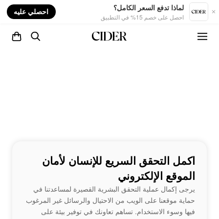
nt
لماذا تدفع السعر الكامل؟
احصلي عليه
احصل على خصم 15% في التطبيق
اكمل التحقق السريع للإنسان لأمان
الموقع الإلكتروني
يرجى إكمال عملية التحقق البشرية القصيرة لمساعدتنا في
حماية موقعنا على الويب من الاحتيال والرسائل غير المرغوب
فيها وسوء الاستخدام. تساهم تعاونك في توفير بيئة على