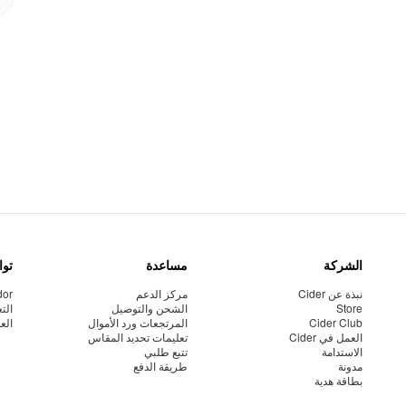
الشركة
مساعدة
توا
نبذة عن Cider
مركز الدعم
dor
Store
الشحن والتوصيل
الت
Cider Club
المرتجعات ورد الأموال
الع
العمل في Cider
تعليمات تحديد المقاس
الاستدامة
تتبع طلبي
مدونة
طريقة الدفع
بطاقة هدية