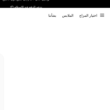
ندعم الدفع عند الاستلام 📦
اختيار المزاج
الملابس
بشأننا