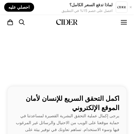
nt
لماذا تدفع السعر الكامل؟
احصلي عليه
احصل على خصم 15% في التطبيق
اكمل التحقق السريع للإنسان لأمان
الموقع الإلكتروني
يرجى إكمال عملية التحقق البشرية القصيرة لمساعدتنا في
حماية موقعنا على الويب من الاحتيال والرسائل غير المرغوب
فيها وسوء الاستخدام. تساهم تعاونك في توفير بيئة على