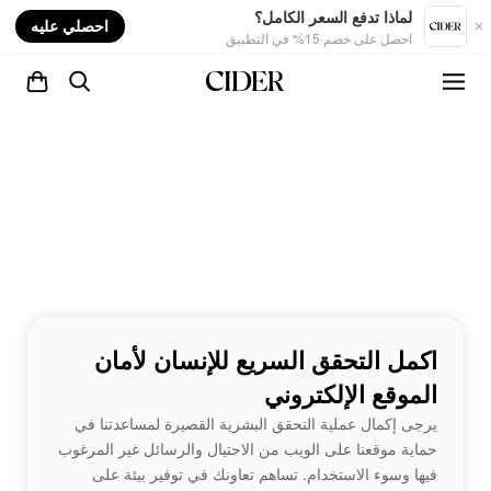
nt
لماذا تدفع السعر الكامل؟
احصلي عليه
احصل على خصم 15% في التطبيق
اكمل التحقق السريع للإنسان لأمان
الموقع الإلكتروني
يرجى إكمال عملية التحقق البشرية القصيرة لمساعدتنا في
حماية موقعنا على الويب من الاحتيال والرسائل غير المرغوب
فيها وسوء الاستخدام. تساهم تعاونك في توفير بيئة على