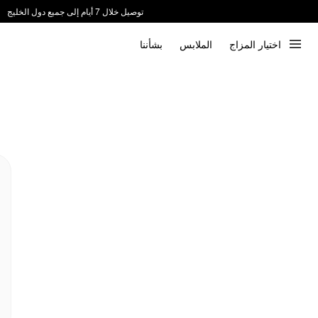
توصيل خلال 7 أيام إلى جميع دول الخليج
ندعم الدفع عند الاستلام 📦
اختيار المزاج
الملابس
بشأننا