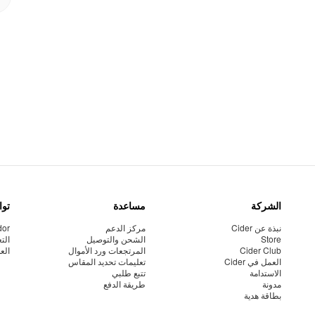
الشركة
مساعدة
توا
نبذة عن Cider
مركز الدعم
dor
Store
الشحن والتوصيل
الت
Cider Club
المرتجعات ورد الأموال
الع
العمل في Cider
تعليمات تحديد المقاس
الاستدامة
تتبع طلبي
مدونة
طريقة الدفع
بطاقة هدية