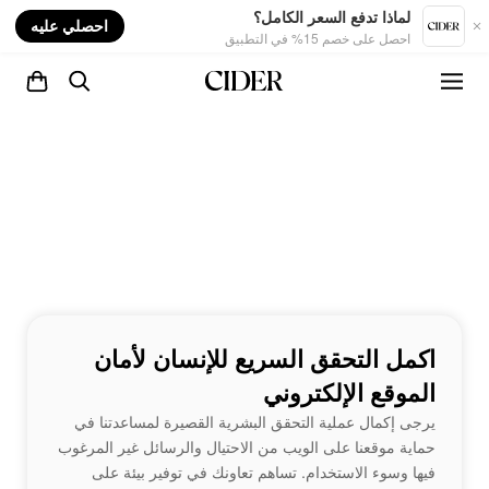
nt
لماذا تدفع السعر الكامل؟
احصلي عليه
احصل على خصم 15% في التطبيق
اكمل التحقق السريع للإنسان لأمان
الموقع الإلكتروني
يرجى إكمال عملية التحقق البشرية القصيرة لمساعدتنا في
حماية موقعنا على الويب من الاحتيال والرسائل غير المرغوب
فيها وسوء الاستخدام. تساهم تعاونك في توفير بيئة على