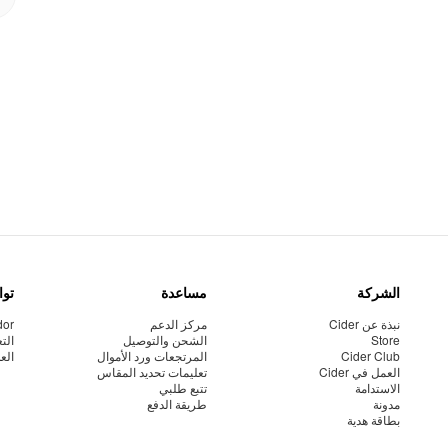
الشركة
مساعدة
توا
نبذة عن Cider
مركز الدعم
dor
Store
الشحن والتوصيل
الت
Cider Club
المرتجعات ورد الأموال
الع
العمل في Cider
تعليمات تحديد المقاس
الاستدامة
تتبع طلبي
مدونة
طريقة الدفع
بطاقة هدية