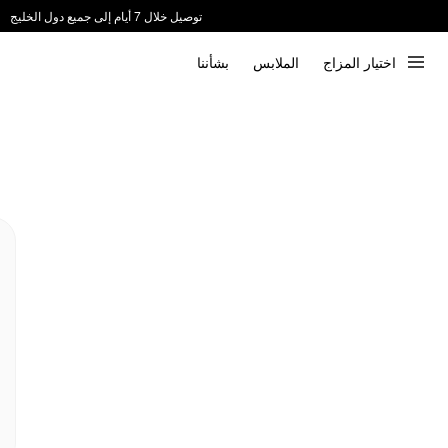
توصيل خلال 7 أيام إلى جميع دول الخليج
ندعم الدفع عند الاستلام 📦
اختيار المزاج
الملابس
بشأننا