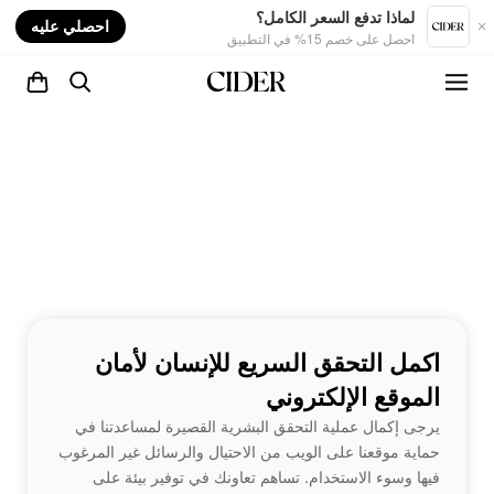
nt
لماذا تدفع السعر الكامل؟
احصلي عليه
احصل على خصم 15% في التطبيق
اكمل التحقق السريع للإنسان لأمان
الموقع الإلكتروني
يرجى إكمال عملية التحقق البشرية القصيرة لمساعدتنا في
حماية موقعنا على الويب من الاحتيال والرسائل غير المرغوب
فيها وسوء الاستخدام. تساهم تعاونك في توفير بيئة على