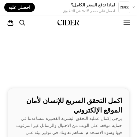
nt
لماذا تدفع السعر الكامل؟
احصلي عليه
احصل على خصم 15% في التطبيق
اكمل التحقق السريع للإنسان لأمان
الموقع الإلكتروني
يرجى إكمال عملية التحقق البشرية القصيرة لمساعدتنا في
حماية موقعنا على الويب من الاحتيال والرسائل غير المرغوب
فيها وسوء الاستخدام. تساهم تعاونك في توفير بيئة على