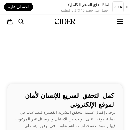
nt
لماذا تدفع السعر الكامل؟
احصلي عليه
احصل على خصم 15% في التطبيق
اكمل التحقق السريع للإنسان لأمان
الموقع الإلكتروني
يرجى إكمال عملية التحقق البشرية القصيرة لمساعدتنا في
حماية موقعنا على الويب من الاحتيال والرسائل غير المرغوب
فيها وسوء الاستخدام. تساهم تعاونك في توفير بيئة على