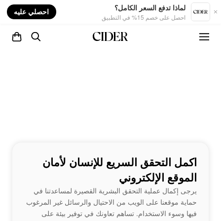
nt
لماذا تدفع السعر الكامل؟
احصلي عليه
احصل على خصم 15% في التطبيق
اكمل التحقق السريع للإنسان لأمان
الموقع الإلكتروني
يرجى إكمال عملية التحقق البشرية القصيرة لمساعدتنا في
حماية موقعنا على الويب من الاحتيال والرسائل غير المرغوب
فيها وسوء الاستخدام. تساهم تعاونك في توفير بيئة على