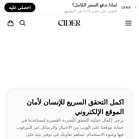
nt
لماذا تدفع السعر الكامل؟
احصلي عليه
احصل على خصم 15% في التطبيق
اكمل التحقق السريع للإنسان لأمان
الموقع الإلكتروني
يرجى إكمال عملية التحقق البشرية القصيرة لمساعدتنا في
حماية موقعنا على الويب من الاحتيال والرسائل غير المرغوب
فيها وسوء الاستخدام. تساهم تعاونك في توفير بيئة على