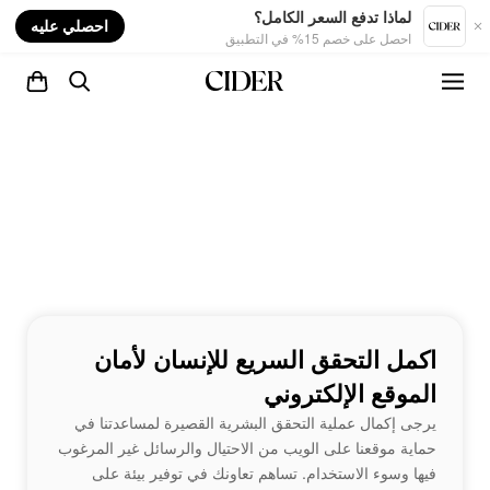
nt
لماذا تدفع السعر الكامل؟
احصلي عليه
احصل على خصم 15% في التطبيق
اكمل التحقق السريع للإنسان لأمان
الموقع الإلكتروني
يرجى إكمال عملية التحقق البشرية القصيرة لمساعدتنا في
حماية موقعنا على الويب من الاحتيال والرسائل غير المرغوب
فيها وسوء الاستخدام. تساهم تعاونك في توفير بيئة على