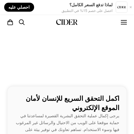
nt
لماذا تدفع السعر الكامل؟
احصلي عليه
احصل على خصم 15% في التطبيق
اكمل التحقق السريع للإنسان لأمان
الموقع الإلكتروني
يرجى إكمال عملية التحقق البشرية القصيرة لمساعدتنا في
حماية موقعنا على الويب من الاحتيال والرسائل غير المرغوب
فيها وسوء الاستخدام. تساهم تعاونك في توفير بيئة على