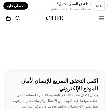
nt
لماذا تدفع السعر الكامل؟
احصلي عليه
احصل على خصم 15% في التطبيق
اكمل التحقق السريع للإنسان لأمان
الموقع الإلكتروني
يرجى إكمال عملية التحقق البشرية القصيرة لمساعدتنا في
حماية موقعنا على الويب من الاحتيال والرسائل غير المرغوب
فيها وسوء الاستخدام. تساهم تعاونك في توفير بيئة على