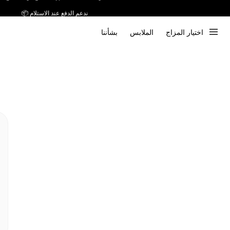
ندعم الدفع عند الاستلام 📦
اختيار المزاج
الملابس
بشأننا