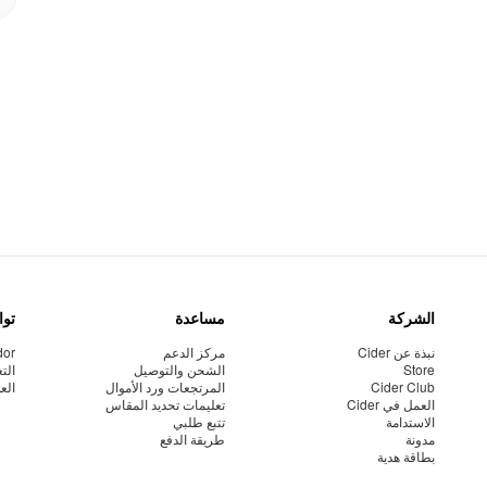
الشركة
مساعدة
توا
نبذة عن Cider
مركز الدعم
dor
Store
الشحن والتوصيل
الت
Cider Club
المرتجعات ورد الأموال
الع
العمل في Cider
تعليمات تحديد المقاس
الاستدامة
تتبع طلبي
مدونة
طريقة الدفع
بطاقة هدية