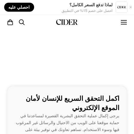
nt
لماذا تدفع السعر الكامل؟
احصلي عليه
احصل على خصم 15% في التطبيق
اكمل التحقق السريع للإنسان لأمان
الموقع الإلكتروني
يرجى إكمال عملية التحقق البشرية القصيرة لمساعدتنا في
حماية موقعنا على الويب من الاحتيال والرسائل غير المرغوب
فيها وسوء الاستخدام. تساهم تعاونك في توفير بيئة على