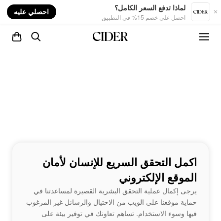
nt
لماذا تدفع السعر الكامل؟
احصلي عليه
احصل على خصم 15% في التطبيق
اكمل التحقق السريع للإنسان لأمان
الموقع الإلكتروني
يرجى إكمال عملية التحقق البشرية القصيرة لمساعدتنا في
حماية موقعنا على الويب من الاحتيال والرسائل غير المرغوب
فيها وسوء الاستخدام. تساهم تعاونك في توفير بيئة على