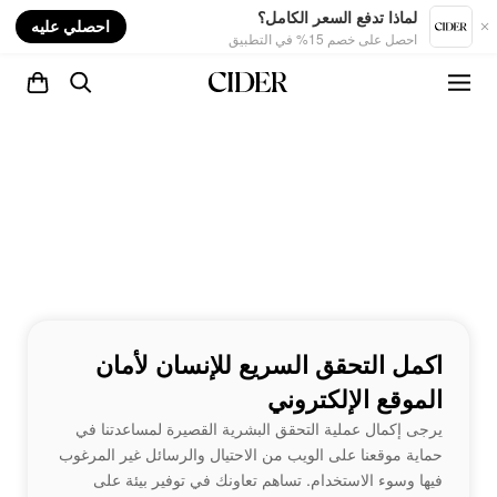
nt
لماذا تدفع السعر الكامل؟
احصلي عليه
احصل على خصم 15% في التطبيق
اكمل التحقق السريع للإنسان لأمان
الموقع الإلكتروني
يرجى إكمال عملية التحقق البشرية القصيرة لمساعدتنا في
حماية موقعنا على الويب من الاحتيال والرسائل غير المرغوب
فيها وسوء الاستخدام. تساهم تعاونك في توفير بيئة على