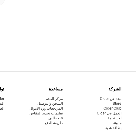
الشركة
مساعدة
توا
نبذة عن Cider
مركز الدعم
dor
Store
الشحن والتوصيل
الت
Cider Club
المرتجعات ورد الأموال
الع
العمل في Cider
تعليمات تحديد المقاس
الاستدامة
تتبع طلبي
مدونة
طريقة الدفع
بطاقة هدية