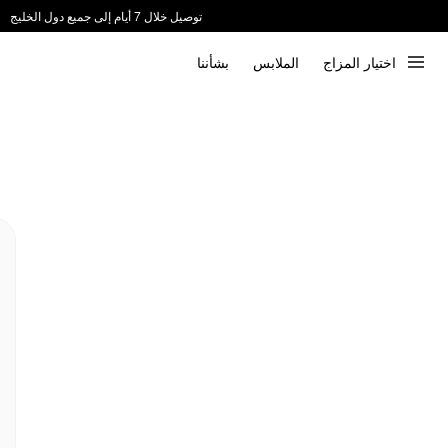
توصيل خلال 7 أيام إلى جميع دول الخليج
ندعم الدفع عند الاستلام 📦
اختيار المزاج
الملابس
بشأننا