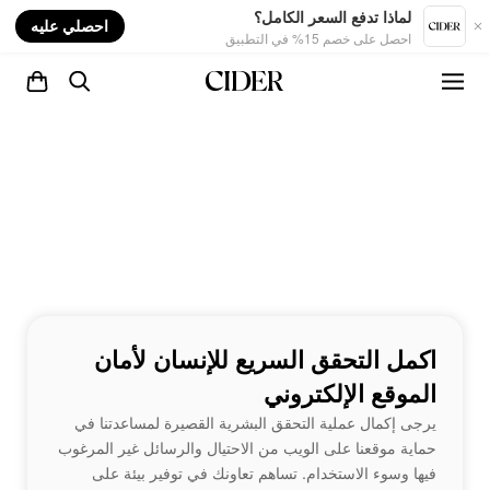
nt
لماذا تدفع السعر الكامل؟
احصلي عليه
احصل على خصم 15% في التطبيق
اكمل التحقق السريع للإنسان لأمان
الموقع الإلكتروني
يرجى إكمال عملية التحقق البشرية القصيرة لمساعدتنا في
حماية موقعنا على الويب من الاحتيال والرسائل غير المرغوب
فيها وسوء الاستخدام. تساهم تعاونك في توفير بيئة على