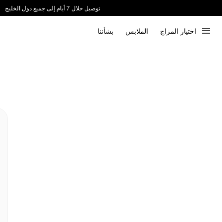
توصيل خلال 7 أيام إلى جميع دول الخليج
ندعم الدفع عند الاستلام 📦
اختيار المزاج
الملابس
بشأننا