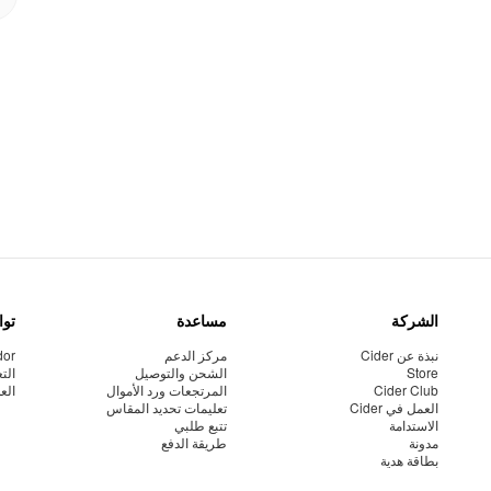
الشركة
مساعدة
توا
نبذة عن Cider
مركز الدعم
dor
Store
الشحن والتوصيل
الت
Cider Club
المرتجعات ورد الأموال
الع
العمل في Cider
تعليمات تحديد المقاس
الاستدامة
تتبع طلبي
مدونة
طريقة الدفع
بطاقة هدية