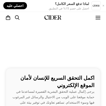
nt
لماذا تدفع السعر الكامل؟
احصلي عليه
احصل على خصم 15% في التطبيق
اكمل التحقق السريع للإنسان لأمان
الموقع الإلكتروني
يرجى إكمال عملية التحقق البشرية القصيرة لمساعدتنا في
حماية موقعنا على الويب من الاحتيال والرسائل غير المرغوب
فيها وسوء الاستخدام. تساهم تعاونك في توفير بيئة على