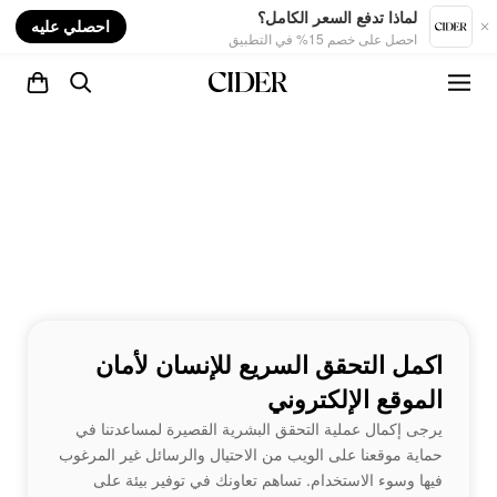
nt
لماذا تدفع السعر الكامل؟
احصلي عليه
احصل على خصم 15% في التطبيق
اكمل التحقق السريع للإنسان لأمان
الموقع الإلكتروني
يرجى إكمال عملية التحقق البشرية القصيرة لمساعدتنا في
حماية موقعنا على الويب من الاحتيال والرسائل غير المرغوب
فيها وسوء الاستخدام. تساهم تعاونك في توفير بيئة على