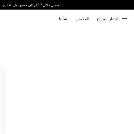
توصيل خلال 7 أيام إلى جميع دول الخليج
ندعم الدفع عند الاستلام 📦
اختيار المزاج
الملابس
بشأننا