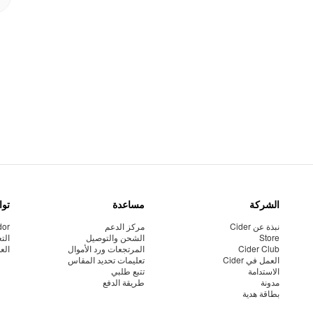
الشركة
مساعدة
توا
نبذة عن Cider
مركز الدعم
dor
Store
الشحن والتوصيل
الت
Cider Club
المرتجعات ورد الأموال
الع
العمل في Cider
تعليمات تحديد المقاس
الاستدامة
تتبع طلبي
مدونة
طريقة الدفع
بطاقة هدية