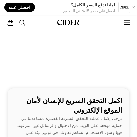
nt
لماذا تدفع السعر الكامل؟
احصلي عليه
احصل على خصم 15% في التطبيق
اكمل التحقق السريع للإنسان لأمان
الموقع الإلكتروني
يرجى إكمال عملية التحقق البشرية القصيرة لمساعدتنا في
حماية موقعنا على الويب من الاحتيال والرسائل غير المرغوب
فيها وسوء الاستخدام. تساهم تعاونك في توفير بيئة على