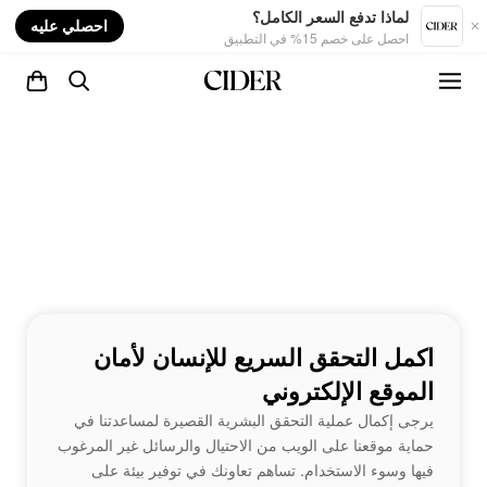
nt
لماذا تدفع السعر الكامل؟
احصلي عليه
احصل على خصم 15% في التطبيق
اكمل التحقق السريع للإنسان لأمان
الموقع الإلكتروني
يرجى إكمال عملية التحقق البشرية القصيرة لمساعدتنا في
حماية موقعنا على الويب من الاحتيال والرسائل غير المرغوب
فيها وسوء الاستخدام. تساهم تعاونك في توفير بيئة على