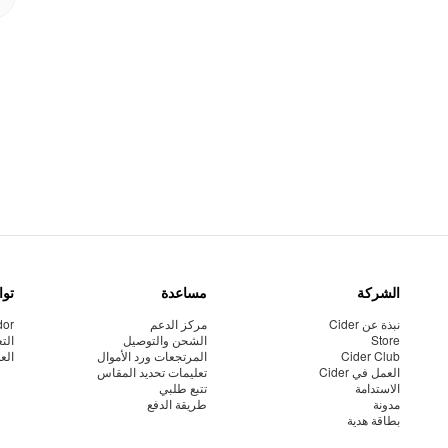
الشركة
مساعدة
توا
نبذة عن Cider
مركز الدعم
dor
Store
الشحن والتوصيل
الت
Cider Club
المرتجعات ورد الأموال
الع
العمل في Cider
تعليمات تحديد المقاس
الاستدامة
تتبع طلبي
مدونة
طريقة الدفع
بطاقة هدية