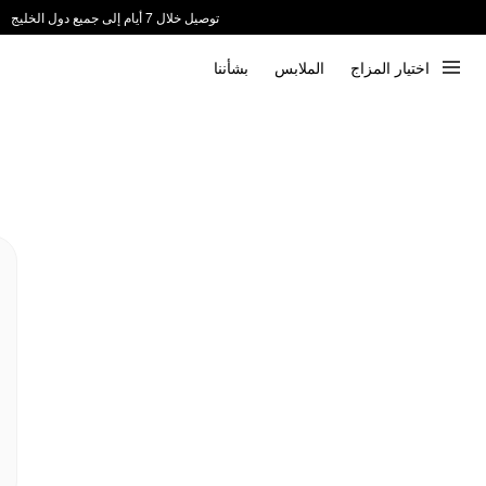
توصيل خلال 7 أيام إلى جميع دول الخليج
ندعم الدفع عند الاستلام 📦
اختيار المزاج
الملابس
بشأننا