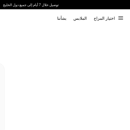
توصيل خلال 7 أيام إلى جميع دول الخليج
ندعم الدفع عند الاستلام 📦
اختيار المزاج
الملابس
بشأننا