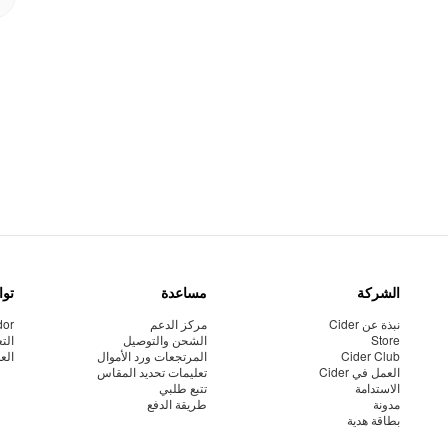
الشركة
مساعدة
توا
نبذة عن Cider
مركز الدعم
dor
Store
الشحن والتوصيل
الت
Cider Club
المرتجعات ورد الأموال
الع
العمل في Cider
تعليمات تحديد المقاس
الاستدامة
تتبع طلبي
مدونة
طريقة الدفع
بطاقة هدية