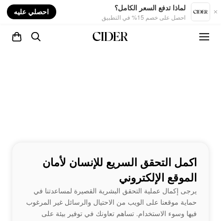
nt
لماذا تدفع السعر الكامل؟
احصلي عليه
احصل على خصم 15% في التطبيق
اكمل التحقق السريع للإنسان لأمان
الموقع الإلكتروني
يرجى إكمال عملية التحقق البشرية القصيرة لمساعدتنا في
حماية موقعنا على الويب من الاحتيال والرسائل غير المرغوب
فيها وسوء الاستخدام. تساهم تعاونك في توفير بيئة على