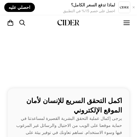
nt
لماذا تدفع السعر الكامل؟
احصلي عليه
احصل على خصم 15% في التطبيق
اكمل التحقق السريع للإنسان لأمان
الموقع الإلكتروني
يرجى إكمال عملية التحقق البشرية القصيرة لمساعدتنا في
حماية موقعنا على الويب من الاحتيال والرسائل غير المرغوب
فيها وسوء الاستخدام. تساهم تعاونك في توفير بيئة على