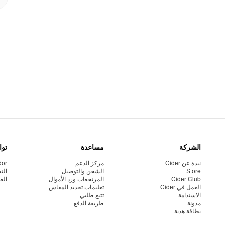
الشركة
مساعدة
توا
نبذة عن Cider
مركز الدعم
dor
Store
الشحن والتوصيل
الت
Cider Club
المرتجعات ورد الأموال
الع
العمل في Cider
تعليمات تحديد المقاس
الاستدامة
تتبع طلبي
مدونة
طريقة الدفع
بطاقة هدية