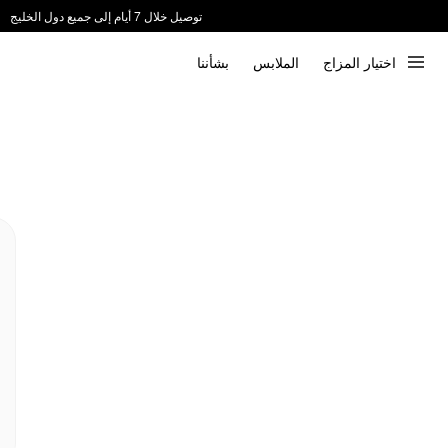
توصيل خلال 7 أيام إلى جميع دول الخليج
ندعم الدفع عند الاستلام 📦
اختيار المزاج
الملابس
بشأننا