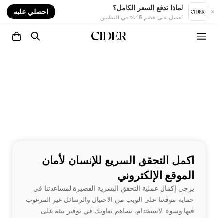
nt
لماذا تدفع السعر الكامل؟
احصلي عليه
احصل على خصم 15% في التطبيق
اكمل التحقق السريع للإنسان لأمان
الموقع الإلكتروني
يرجى إكمال عملية التحقق البشرية القصيرة لمساعدتنا في
حماية موقعنا على الويب من الاحتيال والرسائل غير المرغوب
فيها وسوء الاستخدام. تساهم تعاونك في توفير بيئة على